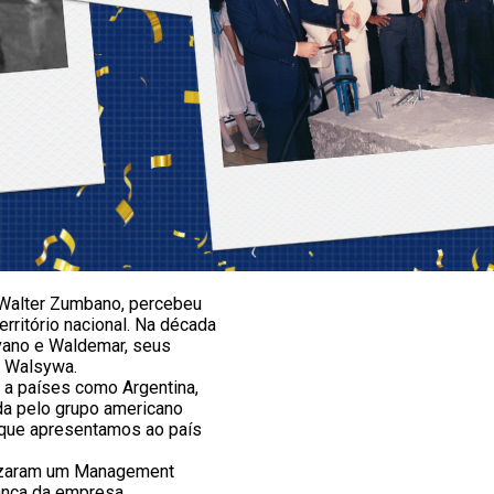
 Walter Zumbano, percebeu
rritório nacional. Na década
lvano e Waldemar, seus
a Walsywa.
 a países como Argentina,
da pelo grupo americano
o que apresentamos ao país
alizaram um Management
ança da empresa.