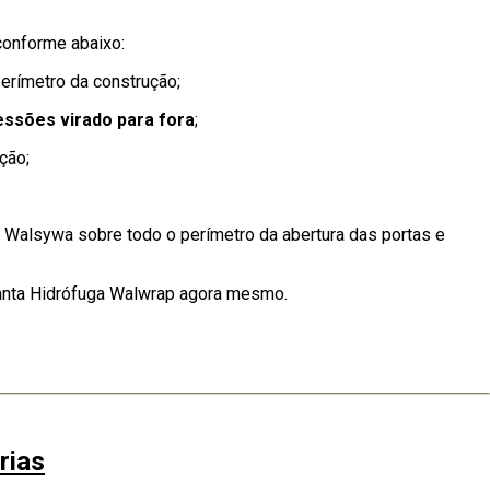
 conforme abaixo:
erímetro da construção;
ssões virado para fora
;
ção;
ing Walsywa sobre todo o perímetro da abertura das portas e
anta Hidrófuga Walwrap agora mesmo.
rias