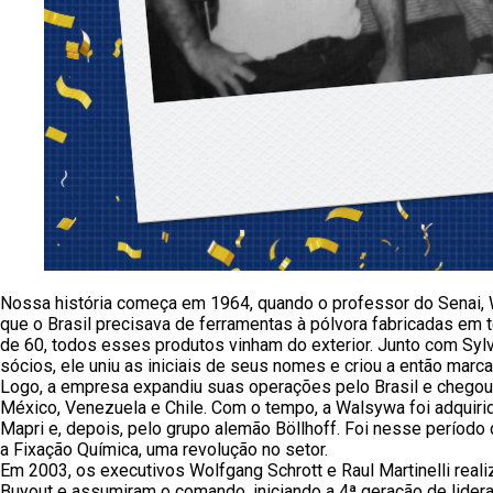
Nossa história começa em 1964, quando o professor do Senai,
que o Brasil precisava de ferramentas à pólvora fabricadas em te
de 60, todos esses produtos vinham do exterior. Junto com Sy
sócios, ele uniu as iniciais de seus nomes e criou a então marc
Logo, a empresa expandiu suas operações pelo Brasil e chegou
México, Venezuela e Chile. Com o tempo, a Walsywa foi adquiri
Mapri e, depois, pelo grupo alemão Böllhoff. Foi nesse períod
a Fixação Química, uma revolução no setor.
Em 2003, os executivos Wolfgang Schrott e Raul Martinelli re
Buyout e assumiram o comando, iniciando a 4ª geração de lider