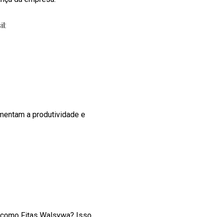
l:
mentam a produtividade e
 como Fitas Walsywa? Isso