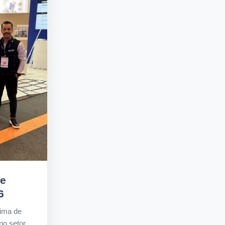
de
6
cima de
o setor