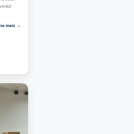
vento!
eia mais →