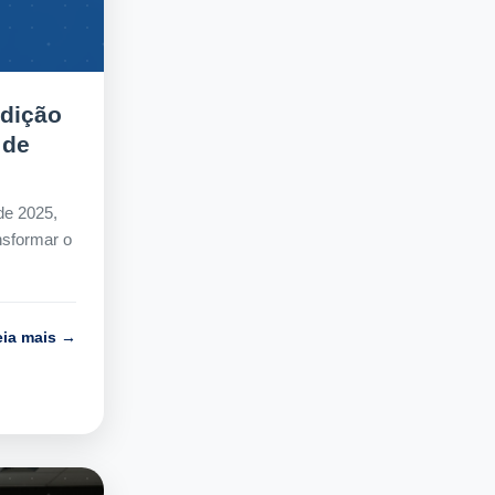
Edição
 de
de 2025,
nsformar o
eia mais →