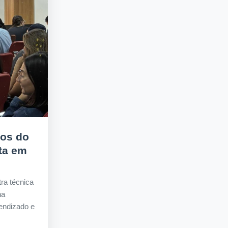
nos do
ta em
ra técnica
na
endizado e