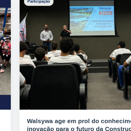
Participação
Walsywa age em prol do conhecim
inovação para o futuro da Constru