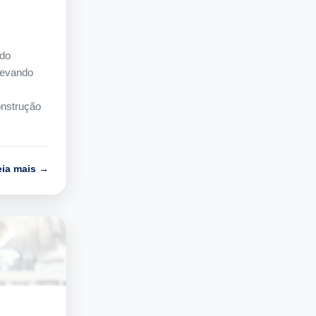
ndo
levando
onstrução
eia mais →