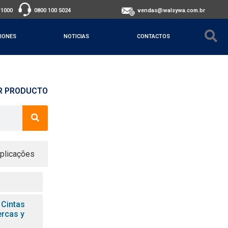
-1000
0800 100 5024
vendas@walsywa.com.br
IONES
NOTICIAS
CONTACTOS
R PRODUCTO
plicações
 Cintas
ercas y