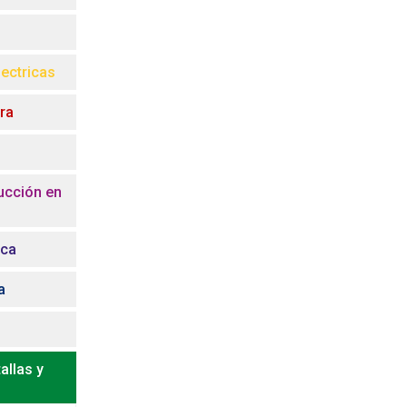
ectricas
ora
ucción en
ica
a
allas y