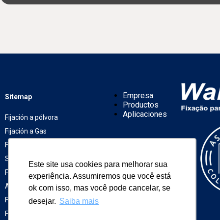
Empresa
Sitemap
Productos
Aplicaciones
Fijación a pólvora
Fijación a Gas
Fijación Construcción en
Empresa
Productos
Seco
Este site usa cookies para melhorar sua
Aplicaciones
Fijación de Pantallas y
experiência. Assumiremos que você está
Alambre
ok com isso, mas você pode cancelar, se
Fijación Química
desejar.
Saiba mais
Fijación Winox