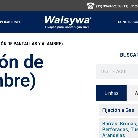
(19) 3948-5230
|
(11) 5912
PLICACIONES
CONSTRUCC
IÓN DE PANTALLAS Y ALAMBRE)
ión de
BUSCA
mbre)
Linhas
A
Fijación a Gas
Barras, Brocas,
Perforadas, Tu
Arandelas