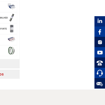
WALHEX
LFORTE
vos