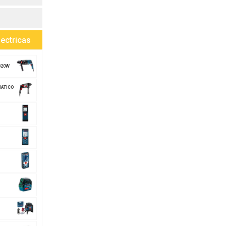
ectricas
820W
MÁTICO