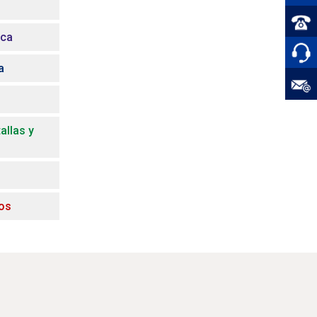
ica
a
allas y
vos