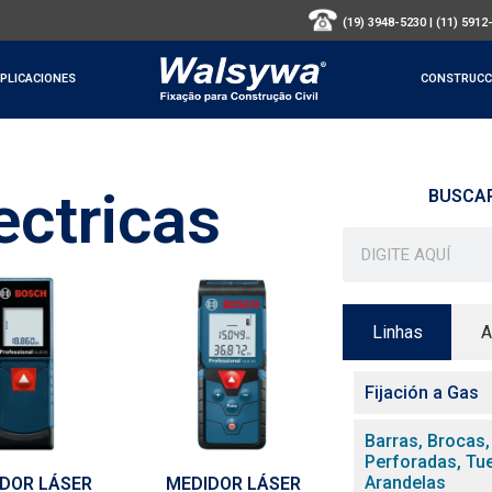
(19) 3948-5230
|
(11) 5912
PLICACIONES
CONSTRUCC
ectricas
BUSCA
Linhas
A
Fijación a Gas
Barras, Brocas,
Perforadas, Tu
Arandelas
DOR LÁSER
MEDIDOR LÁSER