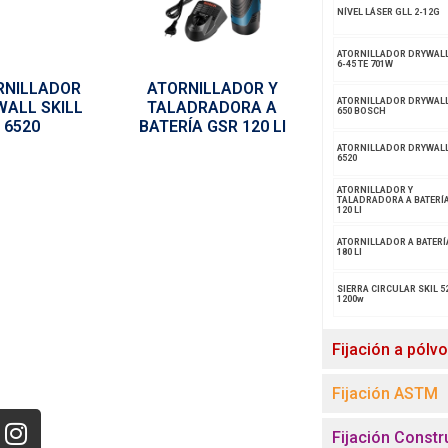
NÍVEL LÁSER GLL 2-12G
ATORNILLADOR DRYWAL
6-45 TE 701W
RNILLADOR
ATORNILLADOR Y
ATORNILLADOR DRYWALL
ALL SKILL
TALADRADORA A
650 BOSCH
6520
BATERÍA GSR 120 LI
ATORNILLADOR DRYWALL
6520
ATORNILLADOR Y
TALADRADORA A BATERÍ
120 LI
ATORNILLADOR A BATERÍ
180 LI
SIERRA CIRCULAR SKIL 5
1200w
Fijación a pólv
Fijación ASTM
Fijación Constr