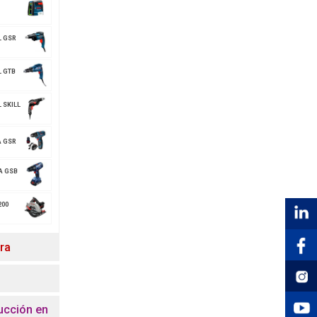
L GSR
 GTB
 SKILL
A GSR
A GSB
200
ora
ucción en