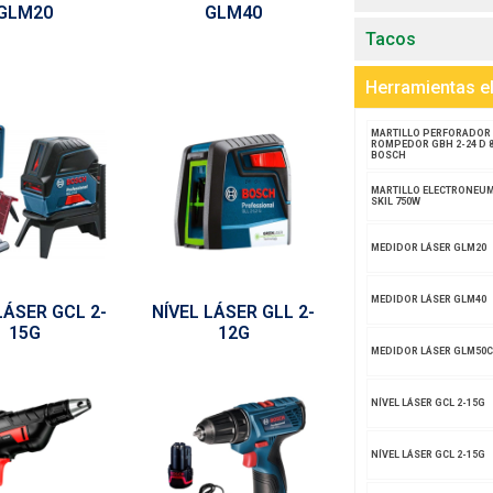
GLM20
GLM40
Tacos
Herramientas el
MARTILLO PERFORADOR
ROMPEDOR GBH 2-24 D 
BOSCH
MARTILLO ELECTRONEU
SKIL 750W
MEDIDOR LÁSER GLM20
MEDIDOR LÁSER GLM40
LÁSER GCL 2-
NÍVEL LÁSER GLL 2-
15G
12G
MEDIDOR LÁSER GLM50C
NÍVEL LÁSER GCL 2-15G
NÍVEL LÁSER GCL 2-15G