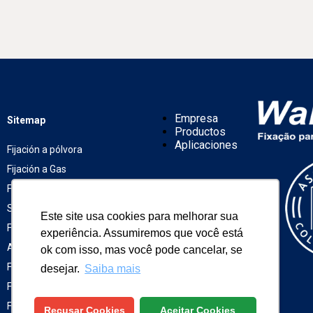
Empresa
Sitemap
Productos
Aplicaciones
Fijación a pólvora
Fijación a Gas
Fijación Construcción en
Empresa
Productos
Seco
Este site usa cookies para melhorar sua
Aplicaciones
Fijación de Pantallas y
experiência. Assumiremos que você está
Alambre
ok com isso, mas você pode cancelar, se
Fijación Química
desejar.
Saiba mais
Fijación Winox
Fijación ASTM
Recusar Cookies
Aceitar Cookies