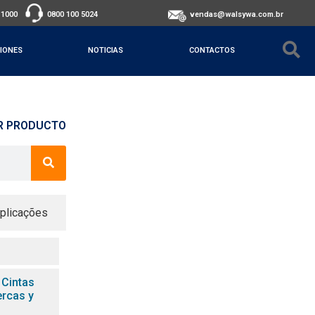
-1000
0800 100 5024
vendas@walsywa.com.br
IONES
NOTICIAS
CONTACTOS
R PRODUCTO
plicações
 Cintas
ercas y