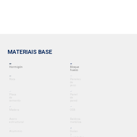
MATERIAIS BASE
Hormigón
Bloque
hueco
Roca
Paneles
de
yeso
Placa
Panel
de
de
cemento
pared
Madera
OSB
Acero
Baldosa
estructural
metálica
Aluminio
Guías
y