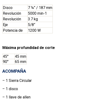
Disco
7 ¼” / 187 mm
Revolución
5000 min-1
Revolución
3.7 kg
Eje
5/8”
Potencia de
1200 W
Máxima profundidad de corte
45°
45 mm
90°
65 mm
ACOMPAÑA
– 1 Sierra Circular
– 1 disco
– 1 llave de allen