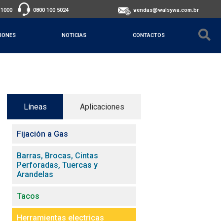
-1000
0800 100 5024
vendas@walsywa.com.br
IONES
NOTICIAS
CONTACTOS
Líneas
Aplicaciones
Fijación a Gas
Barras, Brocas, Cintas
Perforadas, Tuercas y
Arandelas
Tacos
Herramientas electricas