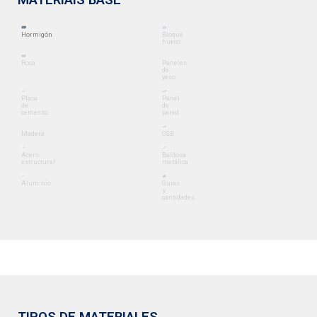
MATERIAIS BASE
Hormigón
Bloque
hueco
Roca
Paneles
de
yeso
Placa
Panel
de
de
cemento
pared
Madera
OSB
Acero
Baldosa
estructural
metálica
Aluminio
Guías
y
cantidades