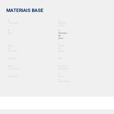
MATERIAIS BASE
Hormigón
Bloque
hueco
Roca
Paneles
de
yeso
Placa
Panel
de
de
cemento
pared
Madera
OSB
Acero
Baldosa
estructural
metálica
Aluminio
Guías
y
cantidades