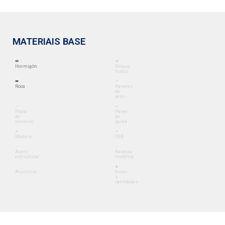
MATERIAIS BASE
Hormigón
Bloque
hueco
Roca
Paneles
de
yeso
Placa
Panel
de
de
cemento
pared
Madera
OSB
Acero
Baldosa
estructural
metálica
Aluminio
Guías
y
cantidades