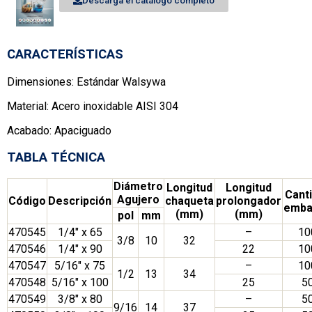
Descarga el catálogo completo
CARACTERÍSTICAS
Dimensiones: Estándar Walsywa
Material: Acero inoxidable AISI 304
Acabado: Apaciguado
TABLA TÉCNICA
Diámetro
Longitud
Longitud
Cant
Agujero
Código
Descripción
chaqueta
prolongador
emba
(mm)
(mm)
pol
mm
470545
1/4″ x 65
–
10
3/8
10
32
470546
1/4″ x 90
22
10
470547
5/16″ x 75
–
10
1/2
13
34
470548
5/16″ x 100
25
5
470549
3/8″ x 80
–
5
9/16
14
37