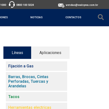
-1000
0800 100 5024
vendas@walsywa.com.br
IONES
NOTICIAS
CONTACTOS
Líneas
Aplicaciones
Fijación a Gas
Barras, Brocas, Cintas
Perforadas, Tuercas y
Arandelas
Tacos
Herramientas electricas