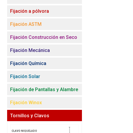
Fijación a pólvora
Fijación ASTM
Fijación Construcción en Seco
Fijación Mecánica
Fijación Química
Fijación Solar
Fijación de Pantallas y Alambre
Fijación Winox
Tornillos y Clavos
CLAVO NIQUELADO