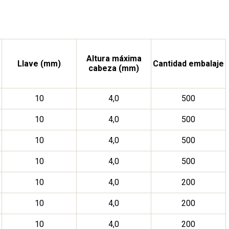
Altura máxima
Llave (mm)
Cantidad embalaje
cabeza (mm)
10
4,0
500
10
4,0
500
10
4,0
500
10
4,0
500
10
4,0
200
10
4,0
200
10
4,0
200