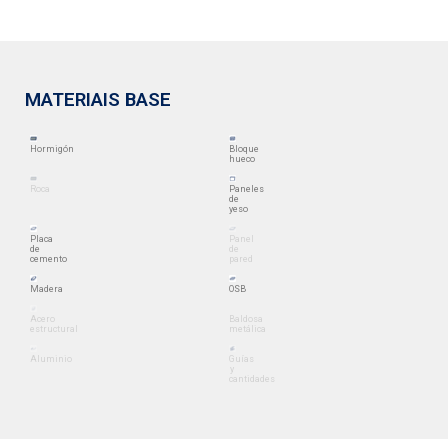
MATERIAIS BASE
Hormigón
Bloque
hueco
Roca
Paneles
de
yeso
Placa
Panel
de
de
cemento
pared
Madera
OSB
Acero
Baldosa
estructural
metálica
Aluminio
Guías
y
cantidades