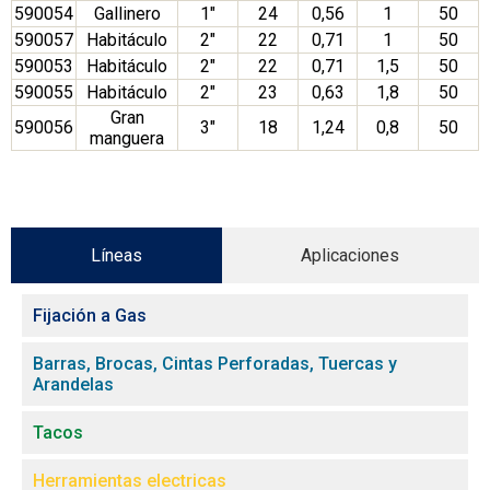
590054
Gallinero
1″
24
0,56
1
50
590057
Habitáculo
2″
22
0,71
1
50
590053
Habitáculo
2″
22
0,71
1,5
50
590055
Habitáculo
2″
23
0,63
1,8
50
Gran
590056
3″
18
1,24
0,8
50
manguera
Líneas
Aplicaciones
Fijación a Gas
Barras, Brocas, Cintas Perforadas, Tuercas y
Arandelas
Tacos
Herramientas electricas