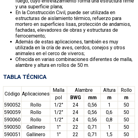
fuego, cuyo entrelazamiento forma una estructura firme
y una superficie plana;
En la Construcción Civil, puede ser utilizada en
estructuras de aislamiento térmico, refuerzo para
mortero en superficies lisas, protección de andamios,
fachadas, elevadores de obras y estructuras de
ferrocemento;
Además de estas aplicaciones, también es muy
utilizada en la cría de aves, cerdos, conejos y otros
animales en el cerco de viveros;
Ofrecida en varias combinaciones diferentes de malla,
alambre y altura en rollos de 50 m.
TABLA TÉCNICA
Malla
Alambre
Altura
Rollo
Código
Aplicaciones
pol
BWG
mm
m
m
590052
Rollo
1/2″
24
0,56
1
50
590059
Rollo
1/2″
24
0,56
0,6
50
590060
Rollo
1/2″
24
0,56
0,8
50
590050
Gallinero
1″
22
0,71
1
50
590051
Gallinero
1″
22
0,71
1,5
50