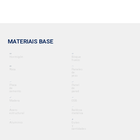
MATERIAIS BASE
Hormigón
Bloque
hueco
Roca
Paneles
de
yeso
Placa
Panel
de
de
cemento
pared
Madera
OSB
Acero
Baldosa
estructural
metálica
Aluminio
Guías
y
cantidades