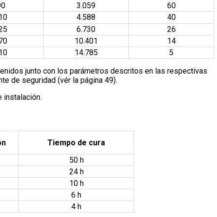
90
3.059
60
10
4.588
40
25
6.730
26
70
10.401
14
10
14.785
5
enidos junto con los parámetros descritos en las respectivas
nte de seguridad (vér la página 49).
instalación.
ón
Tiempo de cura
50 h
24 h
10 h
6 h
4 h