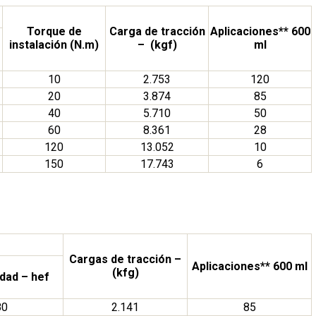
Torque de
Carga de tracción
Aplicaciones** 600
instalación (N.m)
– (kgf)
ml
10
2.753
120
20
3.874
85
40
5.710
50
60
8.361
28
120
13.052
10
150
17.743
6
Cargas de tracción –
Aplicaciones** 600 ml
(kfg)
dad – hef
80
2.141
85