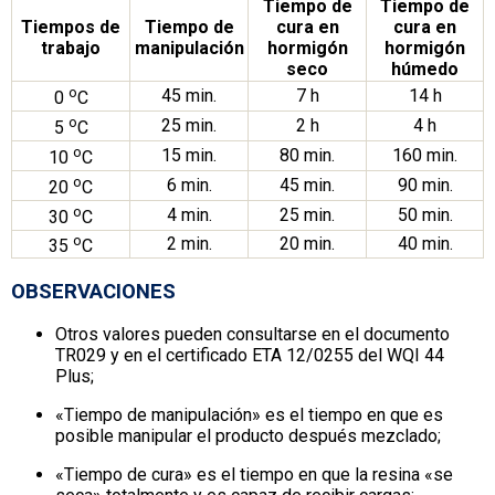
Tiempo de
Tiempo de
Tiempos de
Tiempo de
cura en
cura en
trabajo
manipulación
hormigón
hormigón
seco
húmedo
o
45 min.
7 h
14 h
0
C
o
25 min.
2 h
4 h
5
C
o
15 min.
80 min.
160 min.
10
C
o
6 min.
45 min.
90 min.
20
C
o
4 min.
25 min.
50 min.
30
C
o
2 min.
20 min.
40 min.
35
C
OBSERVACIONES
Otros valores pueden consultarse en el documento
TR029 y en el certificado ETA 12/0255 del WQI 44
Plus;
«Tiempo de manipulación» es el tiempo en que es
posible manipular el producto después mezclado;
«Tiempo de cura» es el tiempo en que la resina «se