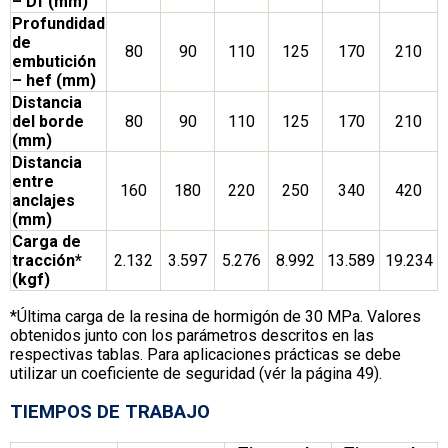
– Df (mm)
Profundidad
de
80
90
110
125
170
210
embutición
– hef (mm)
Distancia
del borde
80
90
110
125
170
210
(mm)
Distancia
entre
160
180
220
250
340
420
anclajes
(mm)
Carga de
tracción*
2.132
3.597
5.276
8.992
13.589
19.234
(kgf)
*Última carga de la resina de hormigón de 30 MPa. Valores
obtenidos junto con los parámetros descritos en las
respectivas tablas. Para aplicaciones prácticas se debe
utilizar un coeficiente de seguridad (vér la página 49).
TIEMPOS DE TRABAJO