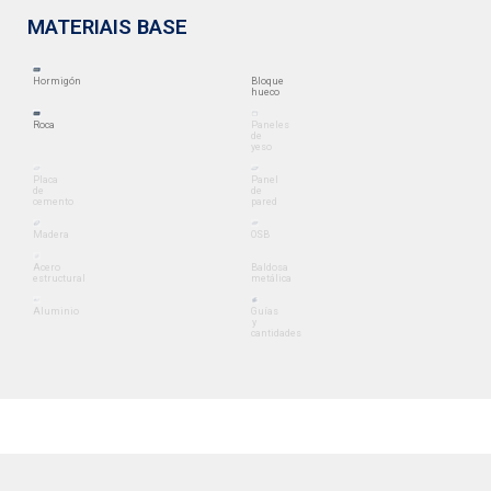
MATERIAIS BASE
Hormigón
Bloque
hueco
Roca
Paneles
de
yeso
Placa
Panel
de
de
cemento
pared
Madera
OSB
Acero
Baldosa
estructural
metálica
Aluminio
Guías
y
cantidades