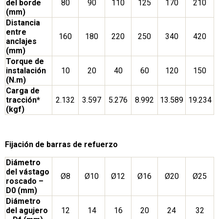
del borde
80
90
110
125
170
210
(mm)
Distancia
entre
160
180
220
250
340
420
anclajes
(mm)
Torque de
instalación
10
20
40
60
120
150
(N.m)
Carga de
tracción*
2.132
3.597
5.276
8.992
13.589
19.234
(kgf)
Fijación de barras de refuerzo
Diámetro
del vástago
Ø8
Ø10
Ø12
Ø16
Ø20
Ø25
roscado –
D0 (mm)
Diámetro
del agujero
12
14
16
20
24
32