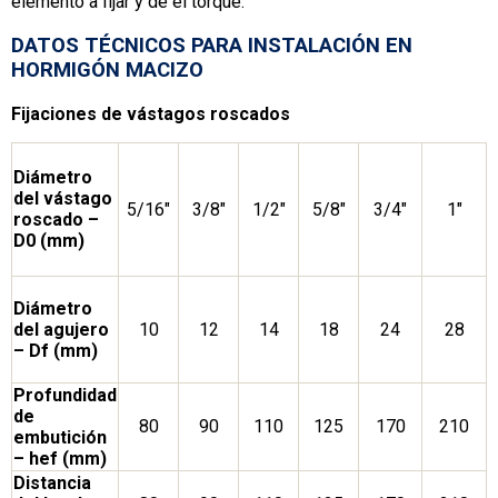
elemento a fijar y dé el torque.
DATOS TÉCNICOS PARA INSTALACIÓN EN
HORMIGÓN MACIZO
Fijaciones de vástagos roscados
Diámetro
del vástago
5/16″
3/8″
1/2″
5/8″
3/4″
1″
roscado –
D0 (mm)
Diámetro
del agujero
10
12
14
18
24
28
– Df (mm)
Profundidad
de
80
90
110
125
170
210
embutición
– hef (mm)
Distancia