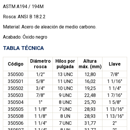
ASTM A194 / 194M
Rosca: ANSI B 18.2.2
Material: Acero de aleación de medio carbono.
Acabado: Óxido negro
TABLA TÉCNICA
Diámetro
Hilos por
Altura
Código
Llave
rosca
pulgada
máx. (mm)
350500
1/2″
13 UNC
12,80
7/8″
350501
5/8″
11 UNC
16,02
1 1/16″
350502
3/4″
10 UNC
19,25
1 1/4″
350503
7/8″
9 UNC
22,48
1 7/16″
350504
1″
8 UNC
25,70
1 5/8″
350505
1 1/8″
7 UNC
28,93
1 13/16″
350508
1 1/8″
8 UN
28,93
1 13/16″
350506
1 1/4″
7 UNC
31,77
2″