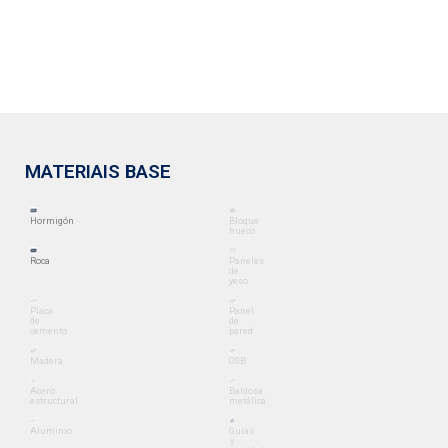
MATERIAIS BASE
Hormigón
Bloque
hueco
Roca
Paneles
de
yeso
Placa
Panel
de
de
cemento
pared
Madera
OSB
Acero
Baldosa
estructural
metálica
Aluminio
Guías
y