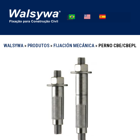
WALSYWA
»
PRODUTOS
»
FIJACIÓN MECÁNICA
»
PERNO CBE/CBEPL