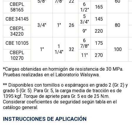
5/8″
7/8″
22
60
CBEPL
6
165
58165
1/2″
5
CBE 34145
145
3/4″
3/4″
1″
26
80
CBEPL
9″
220
34220
6
CBE 10105
175
7/8″
1
1″
32
100
1/4″
CBEPL
11″
270
10270
*Cargas obtenidas en hormigón de resistencia de 30 MPa.
Pruebas realizadas en el Laboratorio Walsywa.
** Disponibles con tornillos o espárragos en grado 2 (Gr. 2) y
grado 5 (Gr. 5). Para Gr. 5, la carga media de tracción es de
1395 kgf. Torque de apriete para Gr. 5 es de 25 N.m.
Considerar coeficientes de seguridad según tabla en el
catálogo general.
INSTRUCCIONES DE APLICACIÓN