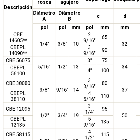
rosca
agujero
Descripción
Diámetro
Diámetro
c
d
A
B
pol
pol
mm
pol
mm
mm
CBE
2
65
14605**
9/16″
1/4″
3/8″
10
32
CBEPL
3
90
14090**
9/16″
CBE 56075
3″
75
5/16″
1/2″
13
34
CBEPL
4″
100
56100
3
CBE 38080
80
3/16″
3/8″
9/16″
14
37
CBEPL
4
110
38110
5/16″
3
CBE 12095
95
1/4″
1/2″
3/4″
19
50
CBEPL
5
135
12135
9/16″
4
CBE 58115
115
1/2″