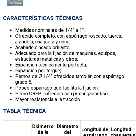
CARACTERÍSTICAS TÉCNICAS
Medidas nominales de 1/4” a 1”;
Ofrecido completo, con espárrago roscado, tuerca,
arandela, chaqueta y cono;
Acabado cincado brillante;
Adecuado para la fijación de máquinas, equipos,
estructuras metálicas y otros;
Expansión técnicamente perfecta;
Expansión por torque;
Pernos de Ø 1/4” ofrecidos también con espárrago
grado 5;
Posee espárrago que facilita la fijación;
Perno CBEPL ofrecido con prolongador liso;
Mayor resistencia a la tracción.
TABLA TÉCNICA
Diámetro
Diámetro
Longitud del
Longitud
de la
del
espárrago
chaqueta
p