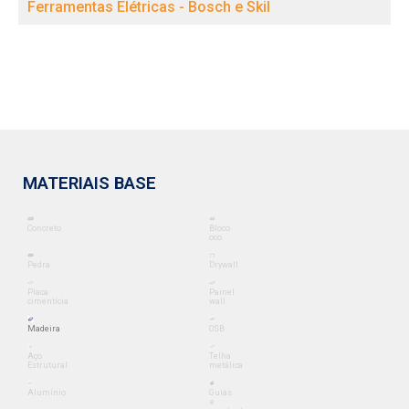
Ferramentas Elétricas - Bosch e Skil
MATERIAIS BASE
Concreto
Bloco
oco
Pedra
Drywall
Placa
Painel
cimentícia
wall
Madeira
OSB
Aço
Telha
Estrutural
metálica
Alumínio
Guias
e