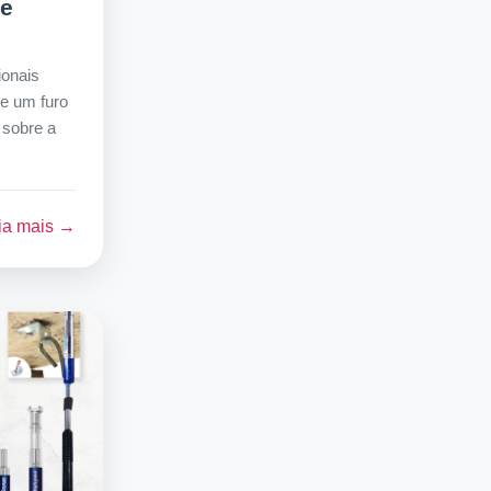
de
ionais
 e um furo
 sobre a
ia mais →