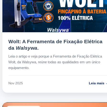
Wolt: A Ferramenta de Fixação Elétrica
da
Walsywa
.
Leia o artigo e veja porque a Ferramenta de Fixação Elétrica
Wolt, da Walsywa, reúne todas as qualidades em um único
equipamento.
Leia mais 
Nov 2025