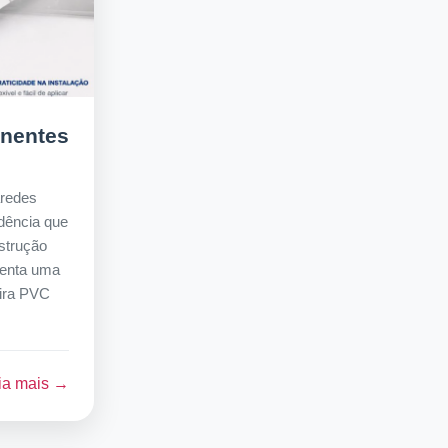
onentes
aredes
ndência que
strução
senta uma
eira PVC
ia mais →