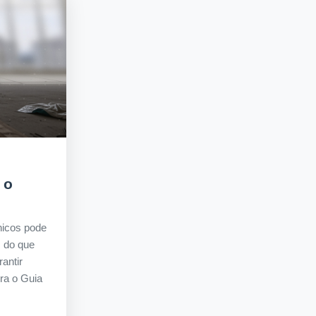
 o
nicos pode
s do que
antir
ra o Guia