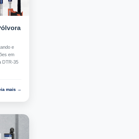
Pólvora
tando e
ções em
 a DTR-35
eia mais →