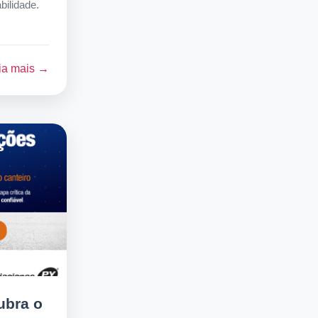
bilidade.
ia mais →
ubra o