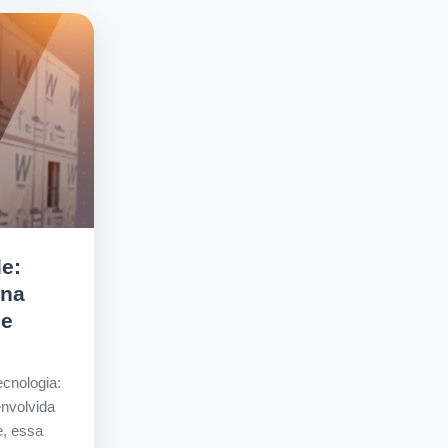
e:
ana
 e
cnologia:
nvolvida
e, essa