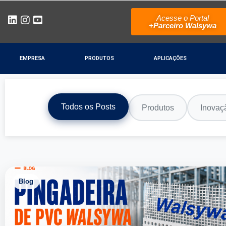
Acesse o Portal
+Parceiro Walsywa
EMPRESA
PRODUTOS
APLICAÇÕES
Todos os Posts
Produtos
Inovaç
Blog