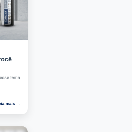
você
 esse tema
eia mais →