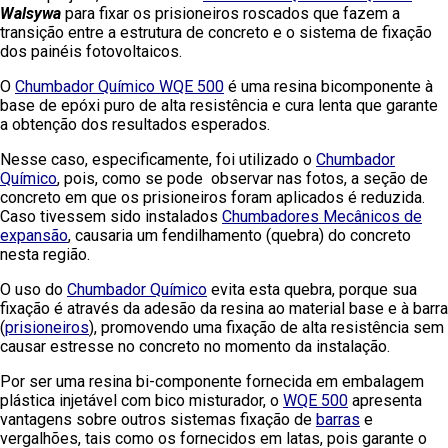
Walsywa
para fixar os prisioneiros roscados que fazem a
transição entre a estrutura de concreto e o sistema de fixação
dos painéis fotovoltaicos.
O
Chumbador Químico WQE 500
é uma resina bicomponente à
base de epóxi puro de alta resistência e cura lenta que garante
a obtenção dos resultados esperados.
Nesse caso, especificamente, foi utilizado o
Chumbador
Químico
, pois, como se pode observar nas fotos, a seção de
concreto em que os prisioneiros foram aplicados é reduzida.
Caso tivessem sido instalados
Chumbadores Mecânicos de
expansão
, causaria um fendilhamento (quebra) do concreto
nesta região.
O uso do
Chumbador Químico
evita esta quebra, porque sua
fixação é através da adesão da resina ao material base e à barra
(
prisioneiros
), promovendo uma fixação de alta resistência sem
causar estresse no concreto no momento da instalação.
Por ser uma resina bi-componente fornecida em embalagem
plástica injetável com bico misturador, o
WQE 500
apresenta
vantagens sobre outros sistemas fixação de
barras
e
vergalhões, tais como os fornecidos em latas, pois garante o