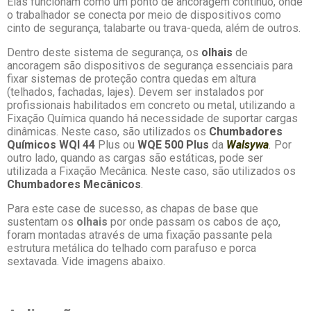
Elas funcionam como um ponto de ancoragem contínuo, onde
o trabalhador se conecta por meio de dispositivos como
cinto de segurança, talabarte ou trava-queda, além de outros.
Dentro deste sistema de segurança, os
olhais
de
ancoragem são dispositivos de segurança essenciais para
fixar sistemas de proteção contra quedas em altura
(telhados, fachadas, lajes). Devem ser instalados por
profissionais habilitados em concreto ou metal, utilizando a
Fixação Química quando há necessidade de suportar cargas
dinâmicas. Neste caso, são utilizados os
Chumbadores
Químicos WQI 44
Plus ou
WQE 500 Plus
da
Walsywa
.
Por
outro lado, quando as cargas são estáticas, pode ser
utilizada a Fixação Mecânica. Neste caso, são utilizados os
Chumbadores Mecânicos
.
Para este case de sucesso, as chapas de base que
sustentam os
olhais
por onde passam os cabos de aço,
foram montadas através de uma fixação passante pela
estrutura metálica do telhado com parafuso e porca
sextavada. Vide imagens abaixo.