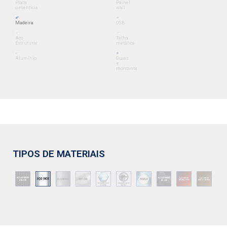
Placa
Painel
cimentícia
wall
Madeira
OSB
Aço
Telha
Estrutural
metálica
Alumínio
Guias
e
montante
TIPOS DE MATERIAIS