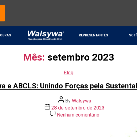
OBRAS
REPRESENTANTES
NOTÍ
Mês:
setembro 2023
Blog
a e ABCLS: Unindo Forças pela Sustentab
By
Walsywa
28 de setembro de 2023
Nenhum comentário