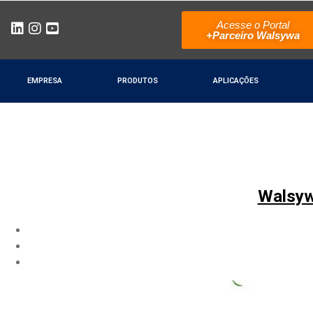
Acesse o Portal
+Parceiro Walsywa
EMPRESA
PRODUTOS
APLICAÇÕES
Walsyw