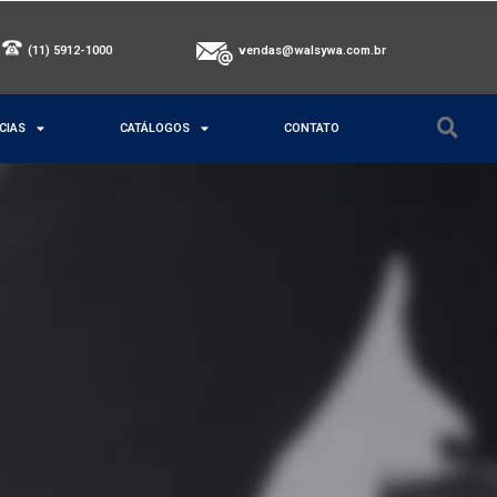
(11) 5912-1000
vendas@walsywa.com.br
CIAS
CATÁLOGOS
CONTATO