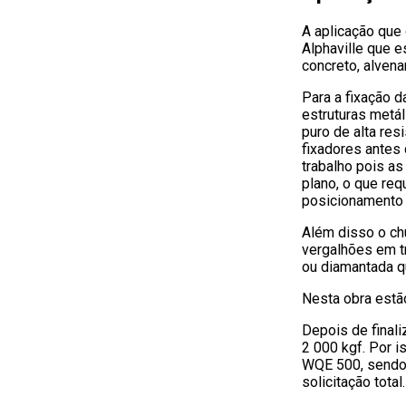
A aplicação que
Alphaville que 
concreto, alvena
Para a fixação d
estruturas metá
puro de alta res
fixadores antes 
trabalho pois a
plano, o que req
posicionamento d
Além disso o ch
vergalhões em t
ou diamantada 
Nesta obra estão
Depois de finali
2 000 kgf. Por i
WQE 500, sendo 
solicitação total.