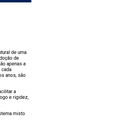
utural de uma
adoção de
 não apenas a
e cada
os anos, são
ilitar a
ogo e rigidez,
istema misto