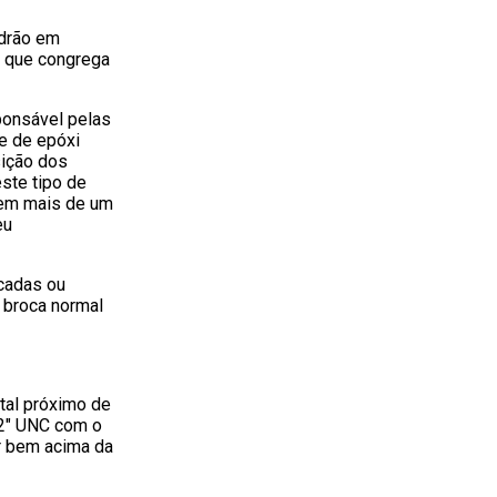
adrão em
, que congrega
sponsável pelas
e de epóxi
sição dos
este tipo de
 em mais de um
eu
cadas ou
 broca normal
otal próximo de
/2″ UNC com o
r bem acima da