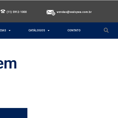
(11) 5912-1000
vendas@walsywa.com.br
CIAS
CATÁLOGOS
CONTATO
 em