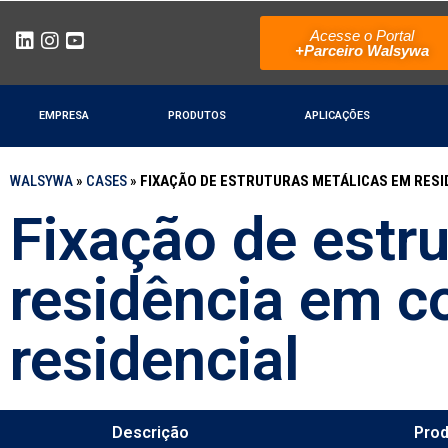
Acesse o Portal
+Parceiro Walsywa
EMPRESA
PRODUTOS
APLICAÇÕES
WALSYWA
»
CASES
»
FIXAÇÃO DE ESTRUTURAS METÁLICAS EM RESI
Fixação de estr
residência em 
residencial
Descrição
Pro