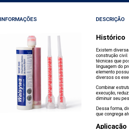
INFORMAÇÕES
DESCRIÇÃO
Histórico
Existem diversa
construção civi
técnicas que pos
linguagem do pr
elemento possui
diversos os exe
Combinar estrutu
execução, reduzi
diminuir seu pes
Dessa forma, di
que congrega alv
Aplicação