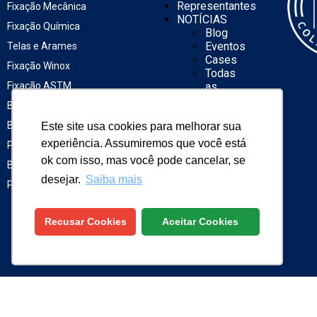
Representantes
Fixação Mecânica
NOTÍCIAS
Fixação Química
Blog
Eventos
Telas e Arames
Cases
Fixação Winox
Todas
Fixação ASTM
as
notícias
Buchas
Catálogos
Barras, Fitas Perfuradas,
Este site usa cookies para melhorar sua
Catálogo
rápido
experiência. Assumiremos que você está
Porcas e Arruelas
Catálogo
ok com isso, mas você pode cancelar, se
Brocas
geral
desejar.
Saiba mais
Energia
Parafusos e Pregos
solar
Construção
a seco
Recusar Cookies
Aceitar Cookies
Contato
©WALSYWA
| TODOS OS DIREITOS RESERVADOS