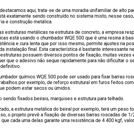
 destacamos aqui, trata-se de uma moradia unifamiliar de alto p
está exatamente sendo construído no sistema misto, nesse caso
ria e construção metálica.
as estruturas metálicas na estrutura de concreto, a empresa re
licas está usando o chumbador WQE 500 que é uma resina à bas
istência e cura lenta que por isso mesmo, permite ajustes na po
da instalação final. Esta característica é bastante interessante n
s estruturas possuem diversos pontos de fixação, muitas vezes
uer que o adesivo não seque rapidamente para não dificultar o s
efinitivo.
umbador químico WQE 500 pode ser usado para fixar barras ros
rabalhos por exemplo, de reforço estrutural em furos feitos com
que podem estar secos ou úmidos.
 sendo fixados beirais, marquises e estrutura para telhado.
zado, a estrutura metálica do beiral por exemplo, terá um peso t
sso, o projeto prevê a fixação de diversas barras roscadas de 1
que cada uma delas garante uma resistência de 4 400 kgf, valo