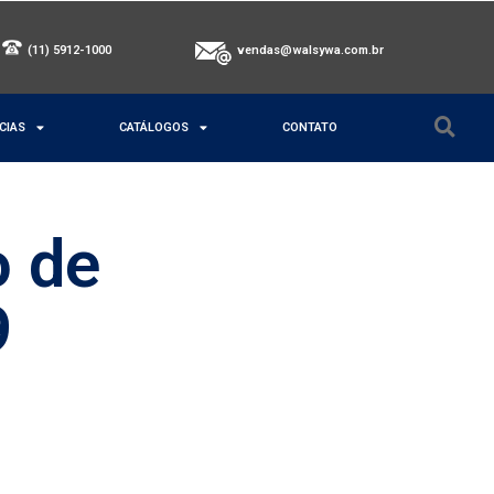
(11) 5912-1000
vendas@walsywa.com.br
CIAS
CATÁLOGOS
CONTATO
o de
9