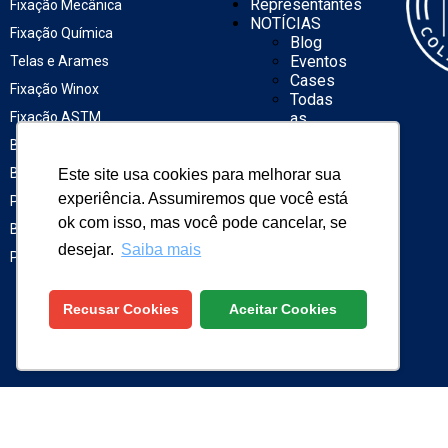
Representantes
Fixação Mecânica
NOTÍCIAS
Fixação Química
Blog
Eventos
Telas e Arames
Cases
Fixação Winox
Todas
Fixação ASTM
as
notícias
Buchas
Catálogos
Barras, Fitas Perfuradas,
Este site usa cookies para melhorar sua
Catálogo
rápido
experiência. Assumiremos que você está
Porcas e Arruelas
Catálogo
ok com isso, mas você pode cancelar, se
Brocas
geral
desejar.
Saiba mais
Energia
Parafusos e Pregos
solar
Construção
a seco
Recusar Cookies
Aceitar Cookies
Contato
©WALSYWA
| TODOS OS DIREITOS RESERVADOS