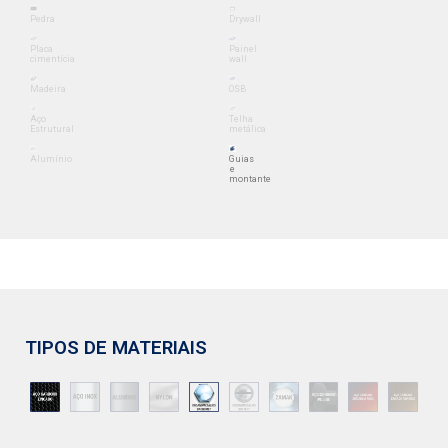
Pedra
Drywall
Placa
Painel
cimentícia
wall
Madeira
OSB
Aço
Telha
Estrutural
metálica
Alumínio
Guias
e
montante
TIPOS DE MATERIAIS