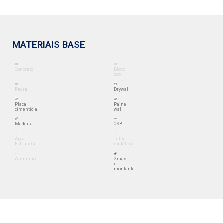
MATERIAIS BASE
Concreto
Bloco
oco
Pedra
Drywall
Placa
Painel
cimentícia
wall
Madeira
OSB
Aço
Telha
Estrutural
metálica
Alumínio
Guias
e
montante