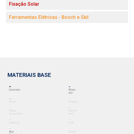
Fixação Solar
Ferramentas Elétricas - Bosch e Skil
MATERIAIS BASE
Concreto
Bloco
oco
Pedra
Drywall
Placa
Painel
cimentícia
wall
Madeira
OSB
Aço
Telha