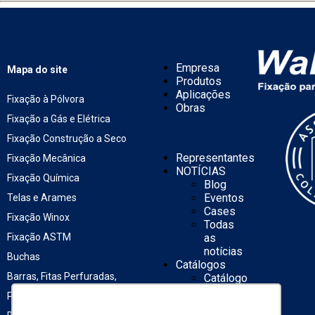
Empresa
Mapa do site
Produtos
Aplicações
Fixação à Pólvora
Obras
Fixação a Gás e Elétrica
Fixação Construção a Seco
Representantes
Fixação Mecânica
NOTÍCIAS
Fixação Química
Blog
Eventos
Telas e Arames
Cases
Fixação Winox
Todas
Fixação ASTM
as
notícias
Buchas
Catálogos
Barras, Fitas Perfuradas,
Catálogo
rápido
Porcas e Arruelas
Catálogo