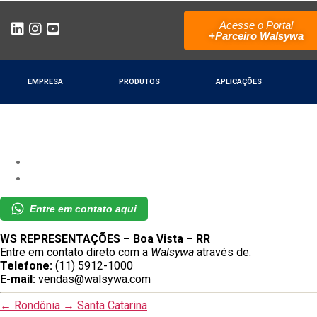
Acesse o Portal
+Parceiro Walsywa
EMPRESA
PRODUTOS
APLICAÇÕES
Entre em contato aqui
WS REPRESENTAÇÕES – Boa Vista – RR
Entre em contato direto com a
Walsywa
através de:
Telefone:
(11) 5912-1000
E-mail:
vendas@walsywa.com
←
Rondônia
→
Santa Catarina