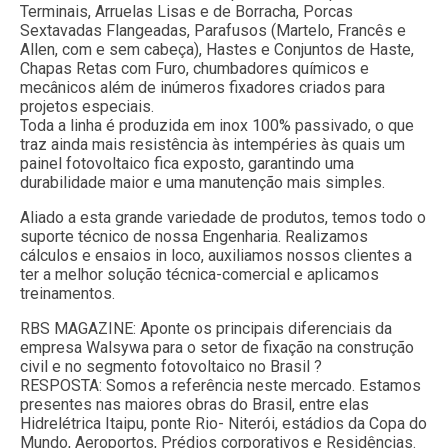
Terminais, Arruelas Lisas e de Borracha, Porcas
Sextavadas Flangeadas, Parafusos (Martelo, Francês e
Allen, com e sem cabeça), Hastes e Conjuntos de Haste,
Chapas Retas com Furo, chumbadores químicos e
mecânicos além de inúmeros fixadores criados para
projetos especiais.
Toda a linha é produzida em inox 100% passivado, o que
traz ainda mais resistência às intempéries às quais um
painel fotovoltaico fica exposto, garantindo uma
durabilidade maior e uma manutenção mais simples.
Aliado a esta grande variedade de produtos, temos todo o
suporte técnico de nossa Engenharia. Realizamos
cálculos e ensaios in loco, auxiliamos nossos clientes a
ter a melhor solução técnica-comercial e aplicamos
treinamentos.
RBS MAGAZINE: Aponte os principais diferenciais da
empresa Walsywa para o setor de fixação na construção
civil e no segmento fotovoltaico no Brasil ?
RESPOSTA: Somos a referência neste mercado. Estamos
presentes nas maiores obras do Brasil, entre elas
Hidrelétrica Itaipu, ponte Rio- Niterói, estádios da Copa do
Mundo, Aeroportos, Prédios corporativos e Residências.