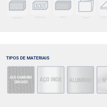
Bloco oco
Pedra
Placa 
Drywall
Concreto
TIPOS DE MATERIAIS