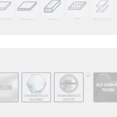
cimentícia
OSB
Painel wall
Madeira
Aço Estrutural