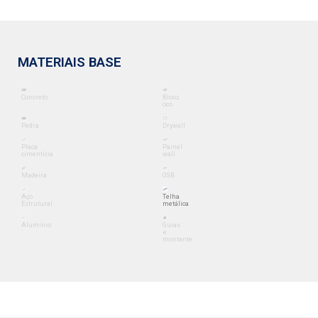
MATERIAIS BASE
Concreto
Bloco
oco
Pedra
Drywall
Placa
Painel
cimentícia
wall
Madeira
OSB
Aço
Telha
Estrutural
metálica
Alumínio
Guias
e
montante