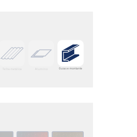
Guias e montante
Telha metálica
Alumínio