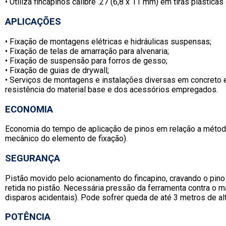
• Utiliza fincapinos calibre .27 (6,8 x 11 mm) em tiras plástica
APLICAÇÕES
• Fixação de montagens elétricas e hidráulicas suspensas;
• Fixação de telas de amarração para alvenaria;
• Fixação de suspensão para forros de gesso;
• Fixação de guias de drywall;
• Serviços de montagens e instalações diversas em concreto e
resistência do material base e dos acessórios empregados.
ECONOMIA
Economia do tempo de aplicação de pinos em relação a método
mecânico do elemento de fixação).
SEGURANÇA
Pistão movido pelo acionamento do fincapino, cravando o pino
retida no pistão. Necessária pressão da ferramenta contra o ma
disparos acidentais). Pode sofrer queda de até 3 metros de al
POTÊNCIA