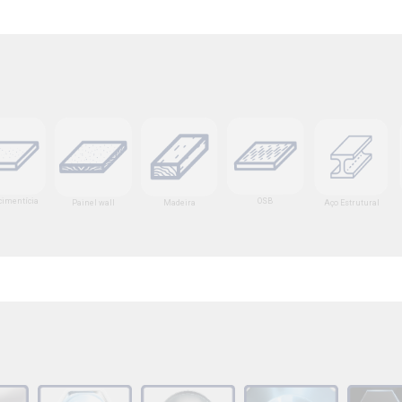
cimentícia
OSB
Painel wall
Madeira
Aço Estrutural