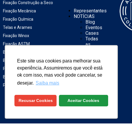
Fixação Construção a Seco
Representantes
Fixação Mecânica
NOTÍCIAS
Fixação Química
Blog
Eventos
Telas e Arames
Cases
Fixação Winox
Todas
Fixação ASTM
as
notícias
Buchas
Catálogos
Barras, Fitas Perfuradas,
Catálogo
Este site usa cookies para melhorar sua
rápido
experiência. Assumiremos que você está
Porcas e Arruelas
Catálogo
ok com isso, mas você pode cancelar, se
Brocas
geral
desejar.
Saiba mais
Energia
Parafusos e Pregos
solar
Construção
a seco
Recusar Cookies
Aceitar Cookies
Contato