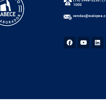
(19) 3948-5230
|
(1
1000
vendas@walsywa.c