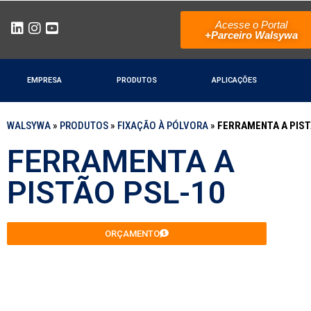
Acesse o Portal
+Parceiro Walsywa
EMPRESA
PRODUTOS
APLICAÇÕES
WALSYWA
»
PRODUTOS
»
FIXAÇÃO À PÓLVORA
»
FERRAMENTA A PIST
FERRAMENTA A
PISTÃO PSL-10
ORÇAMENTO