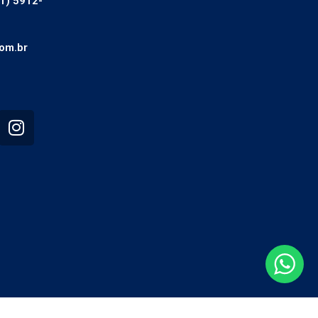
1) 5912-
om.br