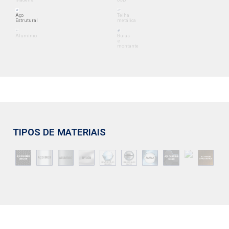
Aço
Telha
Estrutural
metálica
Alumínio
Guias
e
montante
TIPOS DE MATERIAIS