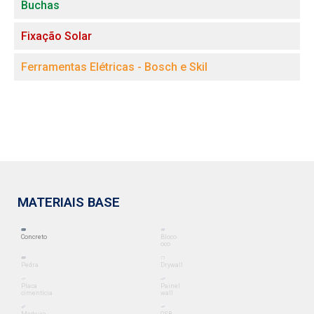
Buchas
Fixação Solar
Ferramentas Elétricas - Bosch e Skil
MATERIAIS BASE
Concreto
Bloco
oco
Pedra
Drywall
Placa
Painel
cimentícia
wall
Madeira
OSB