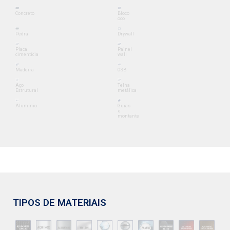
Concreto
Bloco
oco
Pedra
Drywall
Placa
Painel
cimentícia
wall
Madeira
OSB
Aço
Telha
Estrutural
metálica
Alumínio
Guias
e
montante
TIPOS DE MATERIAIS