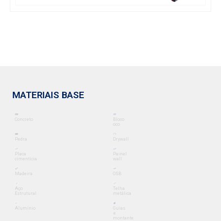
MATERIAIS BASE
Concreto
Bloco
oco
Pedra
Drywall
Placa
Painel
cimentícia
wall
Madeira
OSB
Aço
Telha
Estrutural
metálica
Alumínio
Guias
e
montante