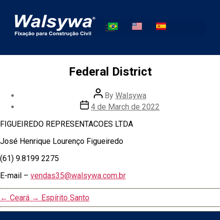
Federal District
By
Walsywa
4 de March de 2022
FIGUEIREDO REPRESENTACOES LTDA
José Henrique Lourenço Figueiredo
(61) 9.8199 2275
E-mail –
vendas35@walsywa.com.br
←
Ceará
→
Espírito Santo