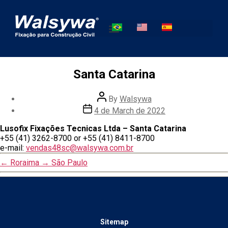
Santa Catarina
By
Walsywa
4 de March de 2022
Lusofix Fixações Tecnicas Ltda – Santa Catarina
+55 (41) 3262-8700 or +55 (41) 8411-8700
e-mail:
vendas48sc@walsywa.com.br
←
Roraima
→
São Paulo
Sitemap