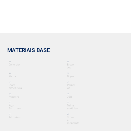
MATERIAIS BASE
Concreto
Bloco
oco
Pedra
Drywall
Placa
Painel
cimentícia
wall
Madeira
OSB
Aço
Telha
Estrutural
metálica
Alumínio
Guias
e
montante