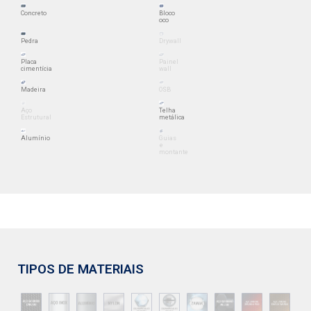
Concreto
Bloco
oco
Pedra
Drywall
Placa
Painel
cimentícia
wall
Madeira
OSB
Aço
Telha
Estrutural
metálica
Alumínio
Guias
e
montante
TIPOS DE MATERIAIS