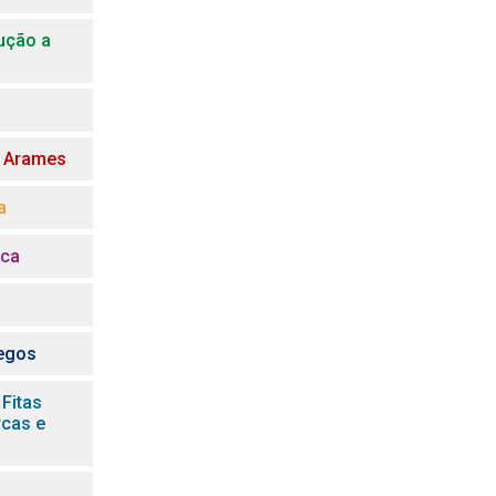
ução a
e Arames
a
ica
egos
 Fitas
rcas e