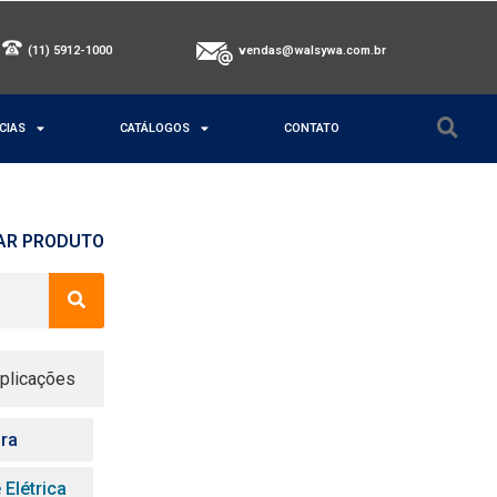
(11) 5912-1000
vendas@walsywa.com.br
CIAS
CATÁLOGOS
CONTATO
AR PRODUTO
plicações
ora
 Elétrica