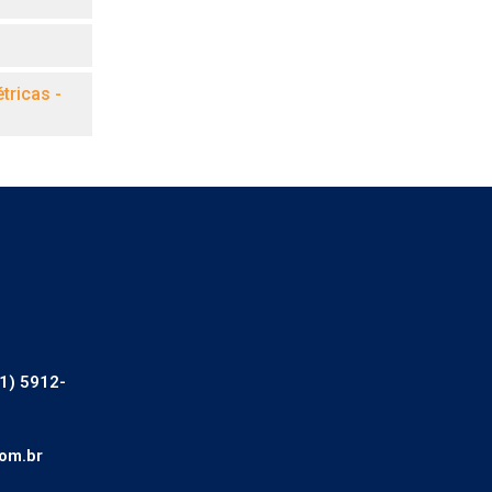
tricas -
1) 5912-
om.br